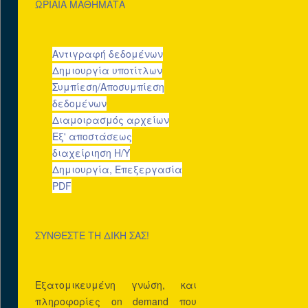
ΩΡΙΑΙΑ ΜΑΘΗΜΑΤΑ
Socializing
Back to desktop version
Φιλοξενια
Αντιγραφή δεδομένων
Δημιουργία υποτίτλων
Συμπίεση/Αποσυμπίεση
δεδομένων
Διαμοιρασμός αρχείων
Εξ' αποστάσεως
διαχείριηση Η/Υ
Ταχύτατοι και
Δημιουργία, Επεξεργασία
ασφαλείς διακομιστές
PDF
σας εξασφαλίζουν
αδιάλειπτη πρόσβαση
στο site σας 24 ώρες το
ΣΥΝΘΕΣΤΕ ΤΗ ΔΙΚΗ ΣΑΣ!
24ωρο 365 μέρες το
χρόνο!
Εξατομικευμένη γνώση, και
DOMAIN
πληροφορίες on demand που