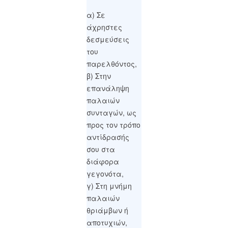
α) Σε
άχρηστες
δεσμεύσεις
του
παρελθόντος,
β) Στην
επανάληψη
παλαιών
συνταγών, ως
προς τον τρόπο
αντίδρασής
σου στα
διάφορα
γεγονότα,
γ) Στη μνήμη
παλαιών
θριάμβων ή
αποτυχιών,