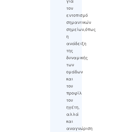
για
τον
εντοπισμό
σημαντικών
σημείων,όπως
η
ανάδειξη
της
δυναμικής
των
ομάδων
και
του
προφίλ
του
ηγέτη,
αλλά
και
αναγνώριση