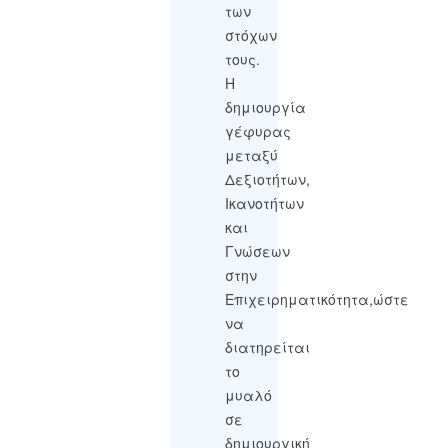
των
στόχων
τους.
Η
δημιουργία
γέφυρας
μεταξύ
Δεξιοτήτων,
Ικανοτήτων
και
Γνώσεων
στην
Επιχειρηματικότητα,ώστε
να
διατηρείται
το
μυαλό
σε
δημιουργική