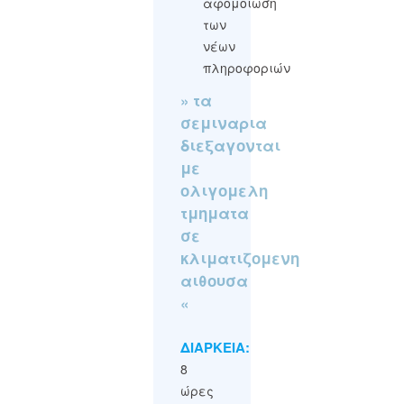
αφομοίωση
των
νέων
πληροφοριών
» τα
σεμιναρια
διεξαγονται
με
ολιγομελη
τμηματα
σε
κλιματιζομενη
αιθουσα
«
ΔΙΑΡΚΕΙΑ:
8
ώρες