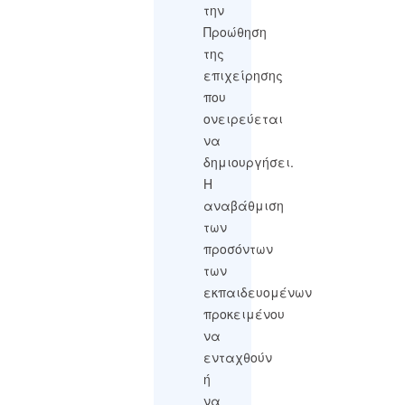
την
Προώθηση
της
επιχείρησης
που
ονειρεύεται
να
δημιουργήσει.
Η
αναβάθμιση
των
προσόντων
των
εκπαιδευομένων
προκειμένου
να
ενταχθούν
ή
να