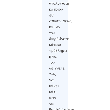
υπολογιστή
κάποιου
εξ’
αποστάσεως
και να
του
διορθώνετε
κάποιο
πρόβλημα
ή να
του
δείχνετε
πώς
να
κάνει
κάτι
σαν
να
βρισκόσασταν