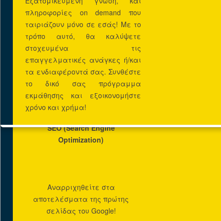
Εξατομικευμένη γνώση, και
αδιάλειπτη πρόσβαση
πληροφορίες on demand που
στο site σας 24 ώρες το
ταιριάζουν μόνο σε εσάς! Με το
24ωρο 365 μέρες το
τρόπο αυτό, θα καλύψετε
χρόνο!
στοχευμένα τις
επαγγελματικές ανάγκες ή/και
DOMAIN
τα ενδιαφέροντά σας. Συνθέστε
το δικό σας πρόγραμμα
εκμάθησης και εξοικονομήστε
χρόνο και χρήμα!
Προωθηση
SEO (Search Engine
Optimization)
Αναρριχηθείτε στα
αποτελέσματα της πρώτης
σελίδας του Google!