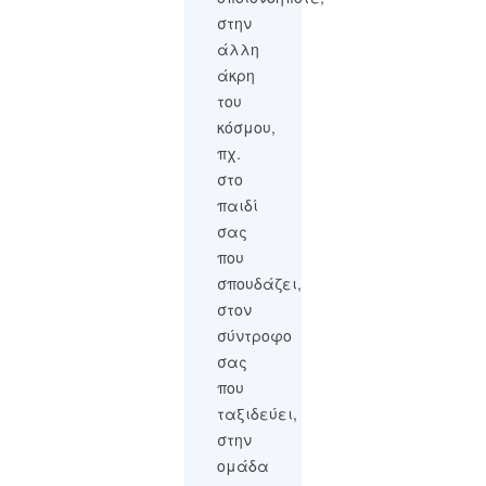
στην
άλλη
άκρη
του
κόσμου,
πχ.
στο
παιδί
σας
που
σπουδάζει,
στον
σύντροφο
σας
που
ταξιδεύει,
στην
ομάδα