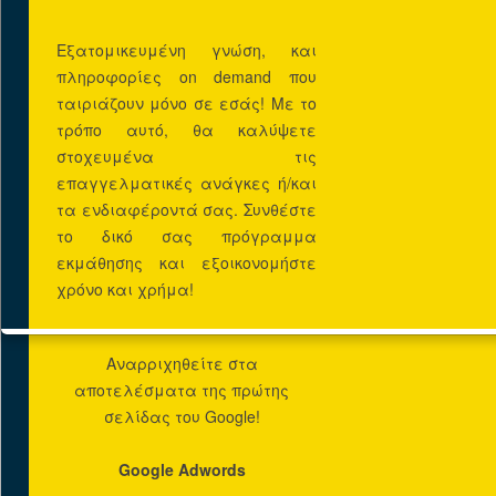
24ωρο 365 μέρες το
χρόνο!
Εξατομικευμένη γνώση, και
πληροφορίες on demand που
DOMAIN
ταιριάζουν μόνο σε εσάς! Με το
τρόπο αυτό, θα καλύψετε
στοχευμένα τις
επαγγελματικές ανάγκες ή/και
Προωθηση
τα ενδιαφέροντά σας. Συνθέστε
SEO (Search Engine
το δικό σας πρόγραμμα
Optimization)
εκμάθησης και εξοικονομήστε
χρόνο και χρήμα!
Αναρριχηθείτε στα
αποτελέσματα της πρώτης
σελίδας του Google!
Google Adwords