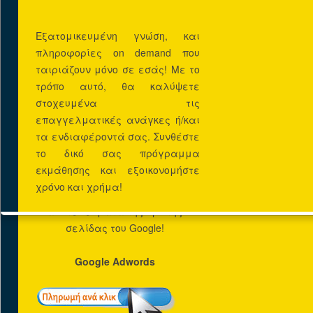
DOMAIN
Εξατομικευμένη γνώση, και
πληροφορίες on demand που
Προωθηση
ταιριάζουν μόνο σε εσάς! Με το
SEO (Search Engine
τρόπο αυτό, θα καλύψετε
Optimization)
στοχευμένα τις
επαγγελματικές ανάγκες ή/και
τα ενδιαφέροντά σας. Συνθέστε
το δικό σας πρόγραμμα
εκμάθησης και εξοικονομήστε
χρόνο και χρήμα!
Αναρριχηθείτε στα
αποτελέσματα της πρώτης
σελίδας του Google!
Google Adwords