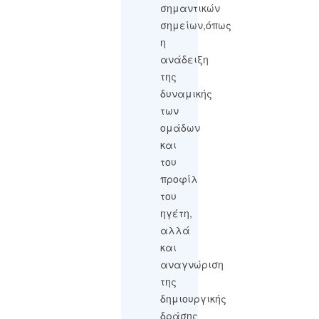
σημαντικών
σημείων,όπως
η
ανάδειξη
της
δυναμικής
των
ομάδων
και
του
προφίλ
του
ηγέτη,
αλλά
και
αναγνώριση
της
δημιουργικής
δράσης