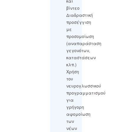
και
βίντεο
Διαδραστική
προσέγγιση
με
προσομοίωση
(αναπαράσταση
γεγονότων,
καταστάσεων
κλπ.)
Χρήση
του
νευρογλωσσικού
προγραμματισμού
για
γρήγορη
αφομοίωση
των
νέων