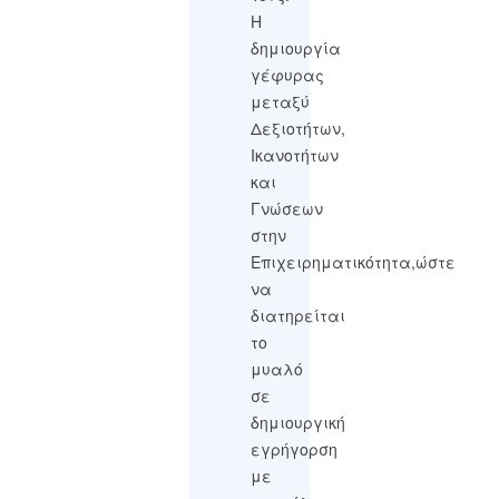
Η
δημιουργία
γέφυρας
μεταξύ
Δεξιοτήτων,
Ικανοτήτων
και
Γνώσεων
στην
Επιχειρηματικότητα,ώστε
να
διατηρείται
το
μυαλό
σε
δημιουργική
εγρήγορση
με