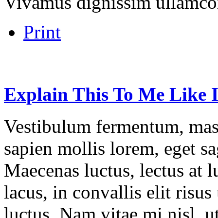
Vivamus dignissim ullamco
Print
Explain
This
To
Me
Like
Vestibulum fermentum, mass
sapien mollis lorem, eget sag
Maecenas luctus, lectus at l
lacus, in convallis elit risu
luctus. Nam vitae mi nisl, u