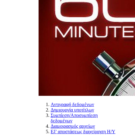
Αντιγραφή δεδομένων
Δημιουργία υποτίτλων
Συμπίεση/Αποσυμπίεση
δεδομένων
Διαμοιρασμός αρχείων
Εξ' αποστάσεως διαχείριηση Η/Υ