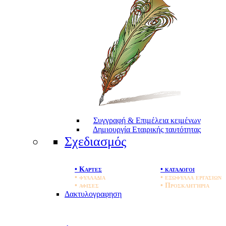
Συγγραφή & Επιμέλεια κειμένων
Δημιουργία Εταιρικής ταυτότητας
Σχεδιασμός
• Καρτες
• καταλογοι
• φυλλαδια
• εξωφυλλα εργασιων
• αφισες
• Προσκλητήρια
Δακτυλογραφηση